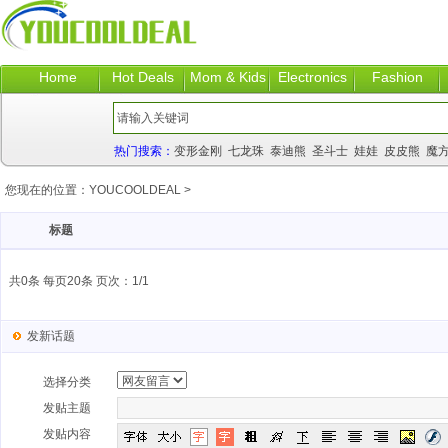
Home
Hot Deals
Mom & Kids
Electronics
Fashion
热门搜索：
变形金刚
七龙珠
泰迪熊
圣斗士
娃娃
皮皮熊
魔
您现在的位置：
YOUCOOLDEAL
>
标题
共0条 每页20条 页次：1/1
发新话题
选择分类
发贴主题
发贴内容