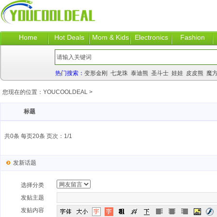
Home
Hot Deals
Mom & Kids
Electronics
Fashion
热门搜索：
变形金刚
七龙珠
泰迪熊
圣斗士
娃娃
皮皮熊
魔
您现在的位置：
YOUCOOLDEAL
>
标题
共0条 每页20条 页次：1/1
发新话题
选择分类
发贴主题
发贴内容