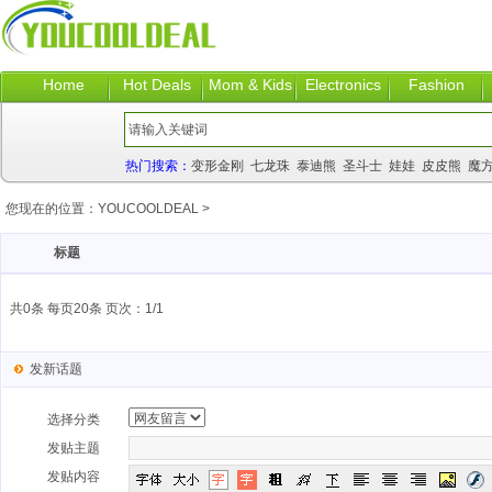
Home
Hot Deals
Mom & Kids
Electronics
Fashion
热门搜索：
变形金刚
七龙珠
泰迪熊
圣斗士
娃娃
皮皮熊
魔
您现在的位置：
YOUCOOLDEAL
>
标题
共0条 每页20条 页次：1/1
发新话题
选择分类
发贴主题
发贴内容