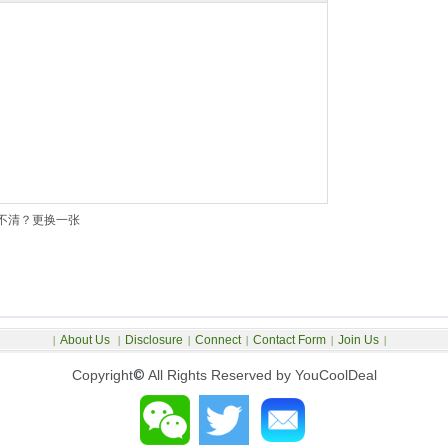
不清？更换一张
About Us
Disclosure
Connect
Contact Form
Join Us
|
|
|
|
|
|
Copyright
©
All Rights Reserved by YouCoolDeal