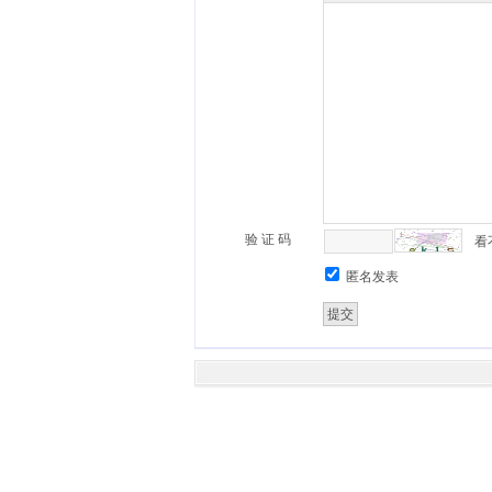
验 证 码
看
匿名发表