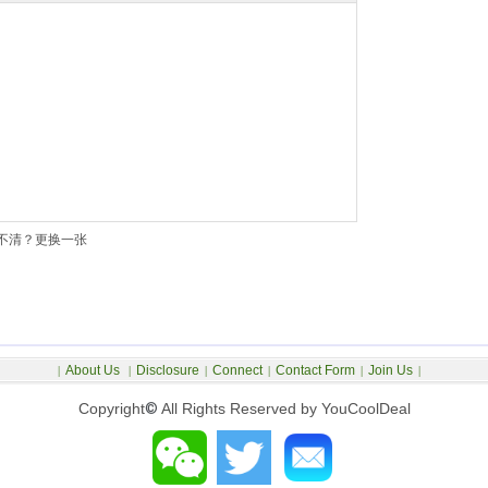
不清？更换一张
About Us
Disclosure
Connect
Contact Form
Join Us
|
|
|
|
|
|
Copyright
©
All Rights Reserved by YouCoolDeal