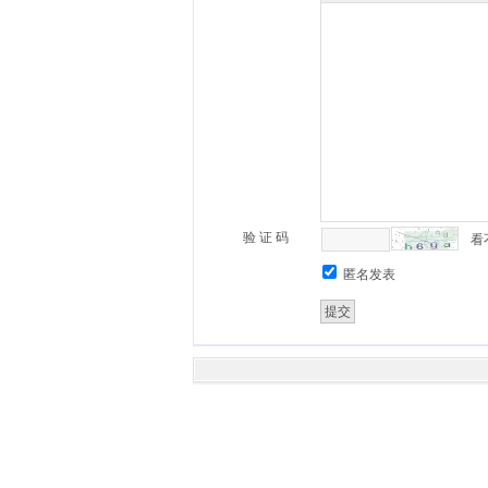
验 证 码
看
匿名发表