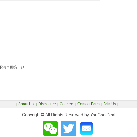
不清？更换一张
About Us
Disclosure
Connect
Contact Form
Join Us
|
|
|
|
|
|
Copyright
©
All Rights Reserved by YouCoolDeal