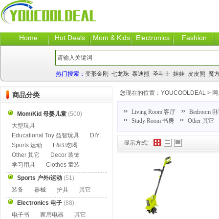
Home
Hot Deals
Mom & Kids
Electronics
Fashion
热门搜索：
变形金刚
七龙珠
泰迪熊
圣斗士
娃娃
皮皮熊
魔
您现在的位置：
YOUCOOLDEAL
>
网
商品分类
Living Room 客厅
Bedroom 
Mom/Kid 母婴儿童
(500)
Study Room 书房
Other 其它
大型玩具
Educational Toy 益智玩具
DIY
显示方式:
Sports 运动
F&B 吃喝
Other 其它
Decor 装饰
学习用具
Clothes 童装
Sports 户外/运动
(51)
装备
器械
护具
其它
Electronics 电子
(88)
电子书
家用电器
其它