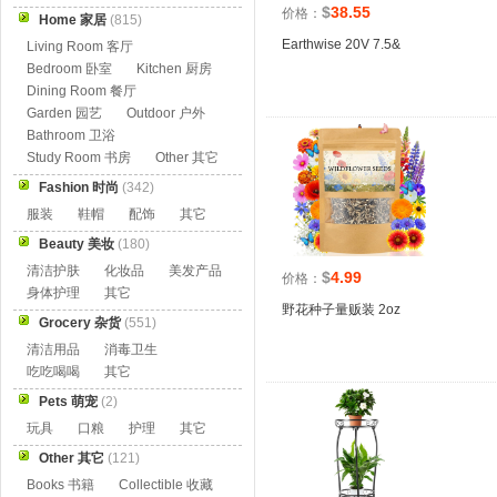
$
38.55
价格：
Home 家居
(815)
Earthwise 20V 7.5&
Living Room 客厅
Bedroom 卧室
Kitchen 厨房
Dining Room 餐厅
Garden 园艺
Outdoor 户外
Bathroom 卫浴
Study Room 书房
Other 其它
Fashion 时尚
(342)
服装
鞋帽
配饰
其它
Beauty 美妆
(180)
清洁护肤
化妆品
美发产品
$
4.99
价格：
身体护理
其它
野花种子量贩装 2oz
Grocery 杂货
(551)
清洁用品
消毒卫生
吃吃喝喝
其它
Pets 萌宠
(2)
玩具
口粮
护理
其它
Other 其它
(121)
Books 书籍
Collectible 收藏