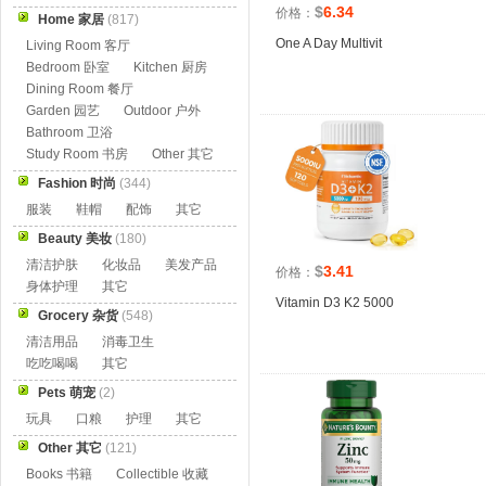
$
6.34
价格：
Home 家居
(817)
One A Day Multivit
Living Room 客厅
Bedroom 卧室
Kitchen 厨房
Dining Room 餐厅
Garden 园艺
Outdoor 户外
Bathroom 卫浴
Study Room 书房
Other 其它
Fashion 时尚
(344)
服装
鞋帽
配饰
其它
Beauty 美妆
(180)
清洁护肤
化妆品
美发产品
$
3.41
价格：
身体护理
其它
Vitamin D3 K2 5000
Grocery 杂货
(548)
清洁用品
消毒卫生
吃吃喝喝
其它
Pets 萌宠
(2)
玩具
口粮
护理
其它
Other 其它
(121)
Books 书籍
Collectible 收藏