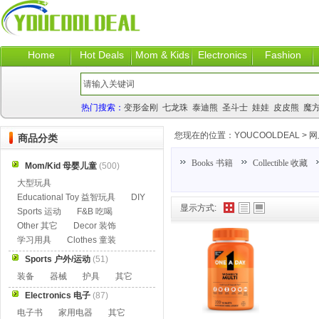
Home
Hot Deals
Mom & Kids
Electronics
Fashion
热门搜索：
变形金刚
七龙珠
泰迪熊
圣斗士
娃娃
皮皮熊
魔
您现在的位置：
YOUCOOLDEAL
>
网
商品分类
Books 书籍
Collectible 收藏
Mom/Kid 母婴儿童
(500)
大型玩具
Educational Toy 益智玩具
DIY
显示方式:
Sports 运动
F&B 吃喝
Other 其它
Decor 装饰
学习用具
Clothes 童装
Sports 户外/运动
(51)
装备
器械
护具
其它
Electronics 电子
(87)
电子书
家用电器
其它