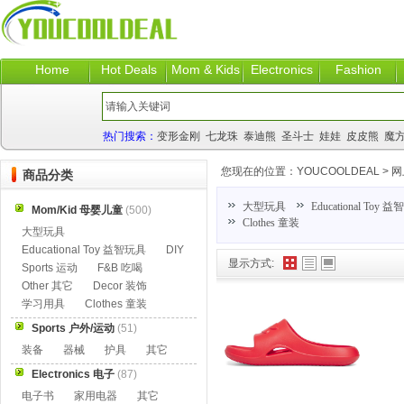
Home
Hot Deals
Mom & Kids
Electronics
Fashion
热门搜索：
变形金刚
七龙珠
泰迪熊
圣斗士
娃娃
皮皮熊
魔
您现在的位置：
YOUCOOLDEAL
>
网
商品分类
大型玩具
Educational Toy 
Mom/Kid 母婴儿童
(500)
Clothes 童装
大型玩具
Educational Toy 益智玩具
DIY
显示方式:
Sports 运动
F&B 吃喝
Other 其它
Decor 装饰
学习用具
Clothes 童装
Sports 户外/运动
(51)
装备
器械
护具
其它
Electronics 电子
(87)
电子书
家用电器
其它