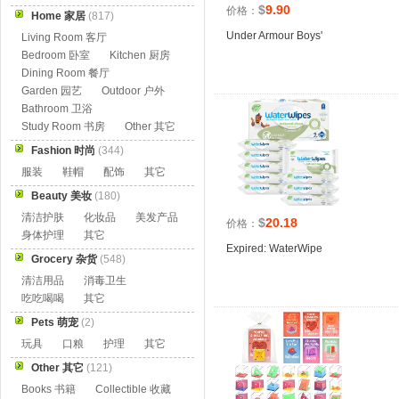
$
9.90
价格：
Home 家居
(817)
Under Armour Boys'
Living Room 客厅
Bedroom 卧室
Kitchen 厨房
Dining Room 餐厅
Garden 园艺
Outdoor 户外
Bathroom 卫浴
Study Room 书房
Other 其它
Fashion 时尚
(344)
服装
鞋帽
配饰
其它
Beauty 美妆
(180)
清洁护肤
化妆品
美发产品
$
20.18
价格：
身体护理
其它
Expired: WaterWipe
Grocery 杂货
(548)
清洁用品
消毒卫生
吃吃喝喝
其它
Pets 萌宠
(2)
玩具
口粮
护理
其它
Other 其它
(121)
Books 书籍
Collectible 收藏