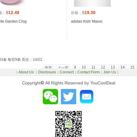
$
12.49
$
19.30
格：
价格：
elle Garden Clog
adidas Kids' Maxxc
93条 每页9条 页次：14/22
9
10
11
12
13
14
15
首页
上一页
About Us
Disclosure
Connect
Contact Form
Join Us
|
|
|
|
|
|
Copyright
©
All Rights Reserved by YouCoolDeal