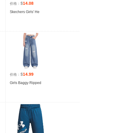
$
14.08
价格：
Skechers Girls' He
$
14.99
价格：
Girls Baggy Ripped