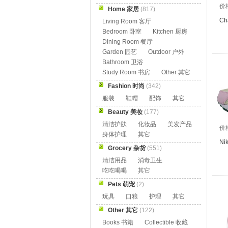
价
Home 家居
(817)
Ch
Living Room 客厅
Bedroom 卧室
Kitchen 厨房
Dining Room 餐厅
Garden 园艺
Outdoor 户外
Bathroom 卫浴
Study Room 书房
Other 其它
Fashion 时尚
(342)
服装
鞋帽
配饰
其它
Beauty 美妆
(177)
清洁护肤
化妆品
美发产品
价
身体护理
其它
Ni
Grocery 杂货
(551)
清洁用品
消毒卫生
吃吃喝喝
其它
Pets 萌宠
(2)
玩具
口粮
护理
其它
Other 其它
(122)
Books 书籍
Collectible 收藏