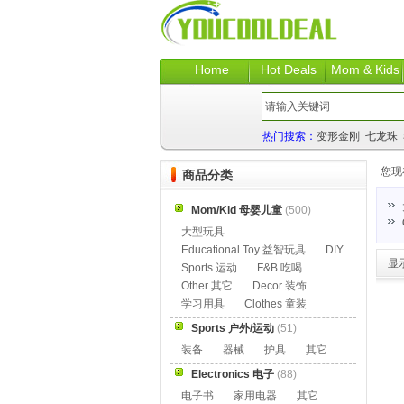
Home
Hot Deals
Mom & Kids
热门搜索：
变形金刚
七龙珠
您现
商品分类
Mom/Kid 母婴儿童
(500)
大型玩具
Educational Toy 益智玩具
DIY
显
Sports 运动
F&B 吃喝
Other 其它
Decor 装饰
学习用具
Clothes 童装
Sports 户外/运动
(51)
装备
器械
护具
其它
Electronics 电子
(88)
电子书
家用电器
其它