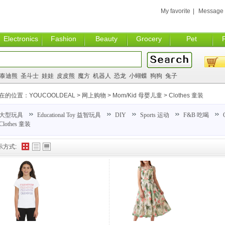
My favorite
|
Message
Electronics
Fashion
Beauty
Grocery
Pet
泰迪熊
圣斗士
娃娃
皮皮熊
魔方
机器人
恐龙
小蝴蝶
狗狗
兔子
在的位置：
YOUCOOLDEAL
>
网上购物
>
Mom/Kid 母婴儿童
>
Clothes 童装
大型玩具
Educational Toy 益智玩具
DIY
Sports 运动
F&B 吃喝
Clothes 童装
示方式: