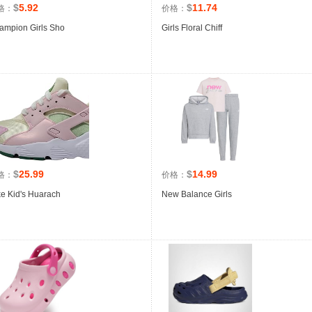
$
5.92
$
11.74
格：
价格：
ampion Girls Sho
Girls Floral Chiff
$
25.99
$
14.99
格：
价格：
ke Kid's Huarach
New Balance Girls