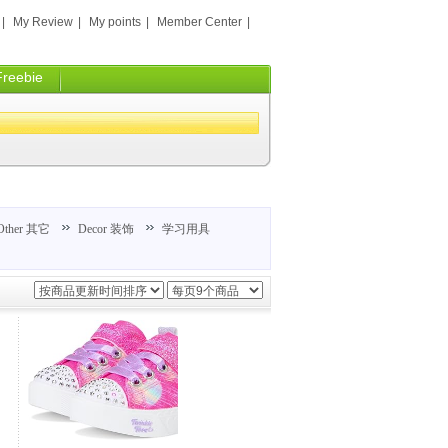
|
My Review
|
My points
|
Member Center
|
Freebie
Other 其它
Decor 装饰
学习用具