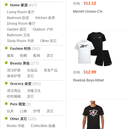
$
11.12
价格：
Home 家居
(817)
Merrell Unisex-Chi
Living Room 客厅
Bedroom 卧室
Kitchen 厨房
Dining Room 餐厅
Garden 园艺
Outdoor 户外
Bathroom 卫浴
Study Room 书房
Other 其它
Fashion 时尚
(342)
服装
鞋帽
配饰
其它
Beauty 美妆
(177)
清洁护肤
化妆品
美发产品
$
12.99
价格：
身体护理
其它
Reebok Boys Athlet
Grocery 杂货
(551)
清洁用品
消毒卫生
吃吃喝喝
其它
Pets 萌宠
(2)
玩具
口粮
护理
其它
Other 其它
(122)
Books 书籍
Collectible 收藏