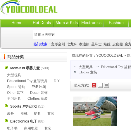
Home
Hot Deals
Mom & Kids
Electronics
Fashion
热门搜索：
变形金刚
七龙珠
泰迪熊
圣斗士
娃娃
皮皮熊
魔
您现在的位置：
YOUCOOLDEAL
>
网
商品分类
大型玩具
Educational Toy 
Mom/Kid 母婴儿童
(500)
Clothes 童装
大型玩具
Educational Toy 益智玩具
DIY
显示方式:
Sports 运动
F&B 吃喝
Other 其它
Decor 装饰
学习用具
Clothes 童装
Sports 户外/运动
(51)
装备
器械
护具
其它
Electronics 电子
(88)
电子书
家用电器
其它