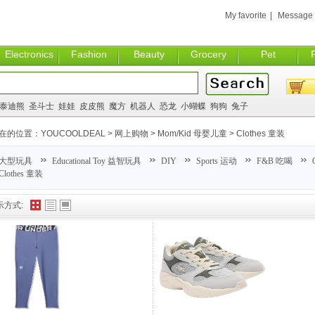
My favorite
|
Message
Electronics
Fashion
Beauty
Grocery
Pet
泰迪熊
圣斗士
娃娃
皮皮熊
魔方
机器人
恐龙
小蝴蝶
狗狗
兔子
在的位置：
YOUCOOLDEAL
>
网上购物
>
Mom/Kid 母婴儿童
>
Clothes 童装
大型玩具
Educational Toy 益智玩具
DIY
Sports 运动
F&B 吃喝
Clothes 童装
示方式: