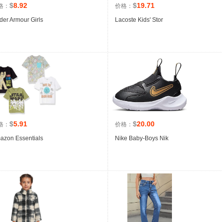
$
8.92
$
19.71
格：
价格：
der Armour Girls
Lacoste Kids' Stor
$
5.91
$
20.00
格：
价格：
azon Essentials
Nike Baby-Boys Nik