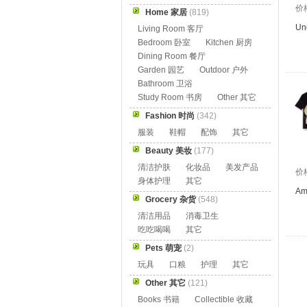
价
Home 家居
(819)
Un
Living Room 客厅
Bedroom 卧室
Kitchen 厨房
Dining Room 餐厅
Garden 园艺
Outdoor 户外
Bathroom 卫浴
Study Room 书房
Other 其它
Fashion 时尚
(342)
服装
鞋帽
配饰
其它
Beauty 美妆
(177)
清洁护肤
化妆品
美发产品
价
身体护理
其它
Am
Grocery 杂货
(548)
清洁用品
消毒卫生
吃吃喝喝
其它
Pets 萌宠
(2)
玩具
口粮
护理
其它
Other 其它
(121)
Books 书籍
Collectible 收藏