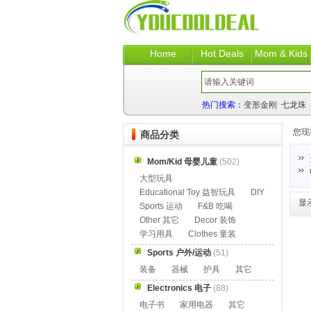
Home
Hot Deals
Mom & Kids
热门搜索：
变形金刚
七龙珠
您现
商品分类
Mom/Kid 母婴儿童
(502)
大型玩具
Educational Toy 益智玩具
DIY
显
Sports 运动
F&B 吃喝
Other 其它
Decor 装饰
学习用具
Clothes 童装
Sports 户外/运动
(51)
装备
器械
护具
其它
Electronics 电子
(88)
电子书
家用电器
其它