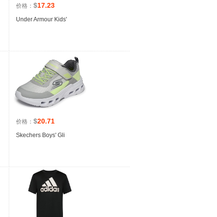
$
17.23
价格：
Under Armour Kids'
$
20.71
价格：
Skechers Boys' Gli