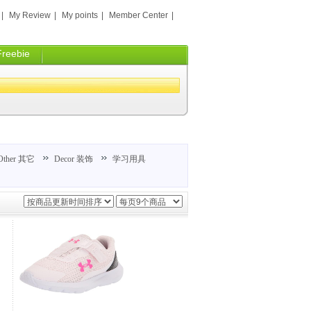
|
My Review
|
My points
|
Member Center
|
Freebie
Other 其它
Decor 装饰
学习用具