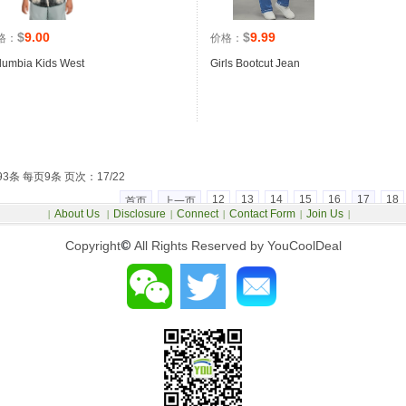
$
9.00
$
9.99
格：
价格：
lumbia Kids West
Girls Bootcut Jean
93条 每页9条 页次：17/22
12
13
14
15
16
17
18
首页
上一页
About Us
Disclosure
Connect
Contact Form
Join Us
|
|
|
|
|
|
Copyright
©
All Rights Reserved by YouCoolDeal