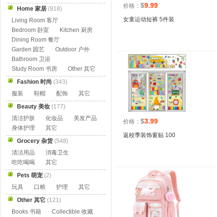
$
9.99
价格：
Home 家居
(818)
女童运动短裤 5件装
Living Room 客厅
Bedroom 卧室
Kitchen 厨房
Dining Room 餐厅
Garden 园艺
Outdoor 户外
Bathroom 卫浴
Study Room 书房
Other 其它
Fashion 时尚
(343)
服装
鞋帽
配饰
其它
Beauty 美妆
(177)
清洁护肤
化妆品
美发产品
$
3.99
价格：
身体护理
其它
返校季装饰窗贴 100
Grocery 杂货
(548)
清洁用品
消毒卫生
吃吃喝喝
其它
Pets 萌宠
(2)
玩具
口粮
护理
其它
Other 其它
(121)
Books 书籍
Collectible 收藏