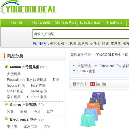
Home
Hot Deals
Mom & Kids
Electronics
Fashion
热门搜索：
变形金刚
七龙珠
泰迪熊
圣斗士
娃娃
皮皮熊
魔
您现在的位置：
YOUCOOLDEAL
>
网
商品分类
大型玩具
Educational Toy 
Mom/Kid 母婴儿童
(501)
Clothes 童装
大型玩具
Educational Toy 益智玩具
DIY
显示方式:
Sports 运动
F&B 吃喝
Other 其它
Decor 装饰
学习用具
Clothes 童装
Sports 户外/运动
(52)
装备
器械
护具
其它
Electronics 电子
(88)
电子书
家用电器
其它