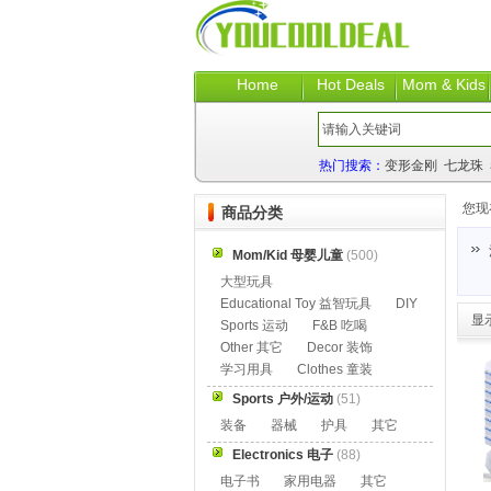
Home
Hot Deals
Mom & Kids
热门搜索：
变形金刚
七龙珠
您现
商品分类
Mom/Kid 母婴儿童
(500)
大型玩具
Educational Toy 益智玩具
DIY
显
Sports 运动
F&B 吃喝
Other 其它
Decor 装饰
学习用具
Clothes 童装
Sports 户外/运动
(51)
装备
器械
护具
其它
Electronics 电子
(88)
电子书
家用电器
其它