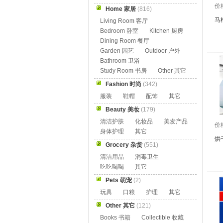
价
Home 家居
(816)
马
Living Room 客厅
Bedroom 卧室
Kitchen 厨房
Dining Room 餐厅
Garden 园艺
Outdoor 户外
Bathroom 卫浴
Study Room 书房
Other 其它
Fashion 时尚
(342)
服装
鞋帽
配饰
其它
Beauty 美妆
(179)
清洁护肤
化妆品
美发产品
价
身体护理
其它
烘
Grocery 杂货
(551)
清洁用品
消毒卫生
吃吃喝喝
其它
Pets 萌宠
(2)
玩具
口粮
护理
其它
Other 其它
(121)
Books 书籍
Collectible 收藏