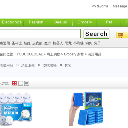
My favorite
|
Message
Electronics
Fashion
Beauty
Grocery
Pet
泰迪熊
圣斗士
娃娃
皮皮熊
魔方
机器人
恐龙
小蝴蝶
狗狗
兔子
在的位置：
YOUCOOLDEAL
>
网上购物
>
Grocery 杂货
>
清洁用品
清洁用品
消毒卫生
吃吃喝喝
其它
示方式: