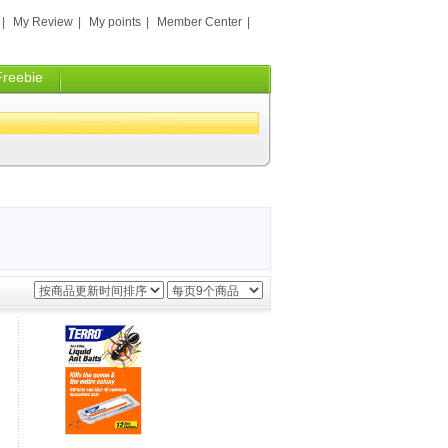
|
My Review
|
My points
|
Member Center
|
Freebie