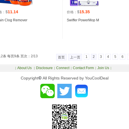
$
11.14
$
15.35
格：
价格：
ain Clog Remover
Swiffer PowerMop M
12条 每页9条 页次：2/13
1
2
3
4
5
6
首页
上一页
About Us
Disclosure
Connect
Contact Form
Join Us
|
|
|
|
|
|
Copyright
©
All Rights Reserved by YouCoolDeal