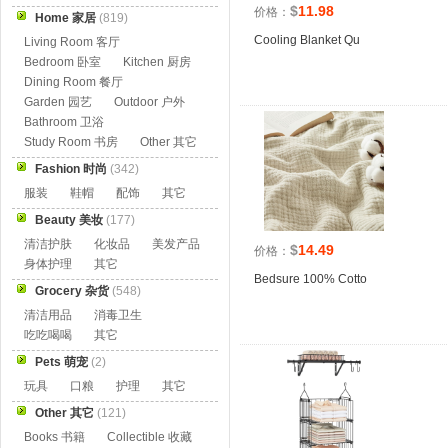
$
11.98
价格：
Home 家居
(819)
Cooling Blanket Qu
Living Room 客厅
Bedroom 卧室
Kitchen 厨房
Dining Room 餐厅
Garden 园艺
Outdoor 户外
Bathroom 卫浴
Study Room 书房
Other 其它
Fashion 时尚
(342)
服装
鞋帽
配饰
其它
Beauty 美妆
(177)
清洁护肤
化妆品
美发产品
$
14.49
价格：
身体护理
其它
Bedsure 100% Cotto
Grocery 杂货
(548)
清洁用品
消毒卫生
吃吃喝喝
其它
Pets 萌宠
(2)
玩具
口粮
护理
其它
Other 其它
(121)
Books 书籍
Collectible 收藏