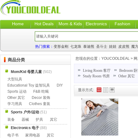
Home
Hot Deals
Mom & Kids
Electronics
Fashion
热门搜索：
变形金刚
七龙珠
泰迪熊
圣斗士
娃娃
皮皮熊
魔
您现在的位置：
YOUCOOLDEAL
>
网
商品分类
Living Room 客厅
Bedroom 
Mom/Kid 母婴儿童
(502)
Study Room 书房
Other 其它
大型玩具
Educational Toy 益智玩具
DIY
显示方式:
Sports 运动
F&B 吃喝
Other 其它
Decor 装饰
学习用具
Clothes 童装
Sports 户外/运动
(51)
装备
器械
护具
其它
Electronics 电子
(88)
电子书
家用电器
其它