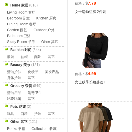
$
7.79
价格：
Home 家居
(816)
女士运动短裤 2件装
Living Room 客厅
Bedroom 卧室
Kitchen 厨房
Dining Room 餐厅
Garden 园艺
Outdoor 户外
Bathroom 卫浴
Study Room 书房
Other 其它
Fashion 时尚
(344)
服装
鞋帽
配饰
其它
Beauty 美妆
(181)
清洁护肤
化妆品
美发产品
$
4.99
价格：
身体护理
其它
女士秋季长袖基础T
Grocery 杂货
(549)
清洁用品
消毒卫生
吃吃喝喝
其它
Pets 萌宠
(2)
玩具
口粮
护理
其它
Other 其它
(121)
Books 书籍
Collectible 收藏