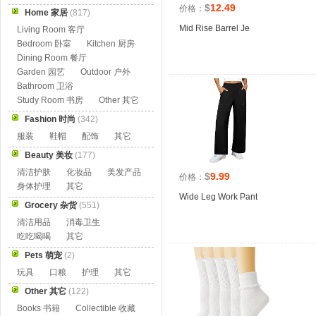
$
12.49
价格：
Home 家居
(817)
Mid Rise Barrel Je
Living Room 客厅
Bedroom 卧室
Kitchen 厨房
Dining Room 餐厅
Garden 园艺
Outdoor 户外
Bathroom 卫浴
Study Room 书房
Other 其它
Fashion 时尚
(342)
服装
鞋帽
配饰
其它
Beauty 美妆
(177)
清洁护肤
化妆品
美发产品
$
9.99
价格：
身体护理
其它
Wide Leg Work Pant
Grocery 杂货
(551)
清洁用品
消毒卫生
吃吃喝喝
其它
Pets 萌宠
(2)
玩具
口粮
护理
其它
Other 其它
(122)
Books 书籍
Collectible 收藏