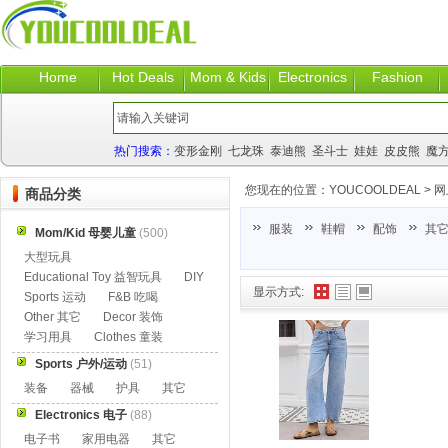
Home
Hot Deals
Mom & Kids
Electronics
Fashion
热门搜索：
变形金刚
七龙珠
泰迪熊
圣斗士
娃娃
皮皮熊
魔
您现在的位置：
YOUCOOLDEAL
>
网
商品分类
服装
鞋帽
配饰
其
Mom/Kid 母婴儿童
(500)
大型玩具
Educational Toy 益智玩具
DIY
显示方式:
Sports 运动
F&B 吃喝
Other 其它
Decor 装饰
学习用具
Clothes 童装
Sports 户外/运动
(51)
装备
器械
护具
其它
Electronics 电子
(88)
电子书
家用电器
其它