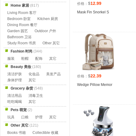
$
12.99
价格：
Home 家居
(817)
Mask Fin Snorkel S
Living Room 客厅
Bedroom 卧室
Kitchen 厨房
Dining Room 餐厅
Garden 园艺
Outdoor 户外
Bathroom 卫浴
Study Room 书房
Other 其它
Fashion 时尚
(344)
服装
鞋帽
配饰
其它
Beauty 美妆
(180)
清洁护肤
化妆品
美发产品
$
22.39
价格：
身体护理
其它
Wedge Pillow Memor
Grocery 杂货
(548)
清洁用品
消毒卫生
吃吃喝喝
其它
Pets 萌宠
(2)
玩具
口粮
护理
其它
Other 其它
(121)
Books 书籍
Collectible 收藏