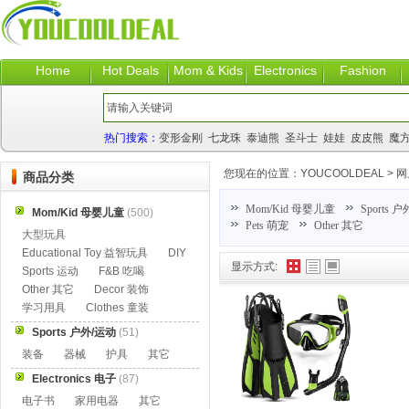
Home
Hot Deals
Mom & Kids
Electronics
Fashion
热门搜索：
变形金刚
七龙珠
泰迪熊
圣斗士
娃娃
皮皮熊
魔
您现在的位置：
YOUCOOLDEAL
>
网
商品分类
Mom/Kid 母婴儿童
Sports 
Mom/Kid 母婴儿童
(500)
Pets 萌宠
Other 其它
大型玩具
Educational Toy 益智玩具
DIY
显示方式:
Sports 运动
F&B 吃喝
Other 其它
Decor 装饰
学习用具
Clothes 童装
Sports 户外/运动
(51)
装备
器械
护具
其它
Electronics 电子
(87)
电子书
家用电器
其它