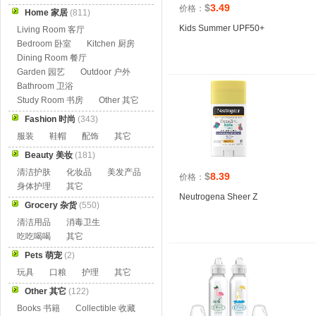
$
3.49
价格：
Home 家居
(811)
Kids Summer UPF50+
Living Room 客厅
Bedroom 卧室
Kitchen 厨房
Dining Room 餐厅
Garden 园艺
Outdoor 户外
Bathroom 卫浴
Study Room 书房
Other 其它
Fashion 时尚
(343)
服装
鞋帽
配饰
其它
Beauty 美妆
(181)
清洁护肤
化妆品
美发产品
$
8.39
价格：
身体护理
其它
Neutrogena Sheer Z
Grocery 杂货
(550)
清洁用品
消毒卫生
吃吃喝喝
其它
Pets 萌宠
(2)
玩具
口粮
护理
其它
Other 其它
(122)
Books 书籍
Collectible 收藏