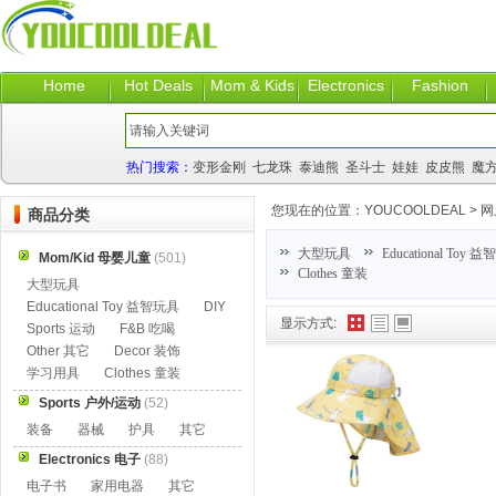
Home
Hot Deals
Mom & Kids
Electronics
Fashion
热门搜索：
变形金刚
七龙珠
泰迪熊
圣斗士
娃娃
皮皮熊
魔
您现在的位置：
YOUCOOLDEAL
>
网
商品分类
大型玩具
Educational Toy 
Mom/Kid 母婴儿童
(501)
Clothes 童装
大型玩具
Educational Toy 益智玩具
DIY
显示方式:
Sports 运动
F&B 吃喝
Other 其它
Decor 装饰
学习用具
Clothes 童装
Sports 户外/运动
(52)
装备
器械
护具
其它
Electronics 电子
(88)
电子书
家用电器
其它