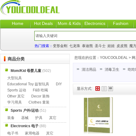
Home
Hot Deals
Mom & Kids
Electronics
Fashion
热门搜索：
变形金刚
七龙珠
泰迪熊
圣斗士
娃娃
皮皮熊
魔
您现在的位置：
YOUCOOLDEAL
>
网
商品分类
清洁用品
消毒卫生
吃吃
Mom/Kid 母婴儿童
(502)
大型玩具
Educational Toy 益智玩具
DIY
显示方式:
Sports 运动
F&B 吃喝
Other 其它
Decor 装饰
学习用具
Clothes 童装
Sports 户外/运动
(51)
装备
器械
护具
其它
Electronics 电子
(88)
电子书
家用电器
其它