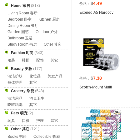
$
4.49
价格：
Home 家居
(818)
Expired:A5 Hardcov
Living Room 客厅
Bedroom 卧室
Kitchen 厨房
Dining Room 餐厅
Garden 园艺
Outdoor 户外
Bathroom 卫浴
Study Room 书房
Other 其它
Fashion 时尚
(343)
服装
鞋帽
配饰
其它
Beauty 美妆
(177)
清洁护肤
化妆品
美发产品
$
7.38
价格：
身体护理
其它
Scotch-Mount Multi
Grocery 杂货
(548)
清洁用品
消毒卫生
吃吃喝喝
其它
Pets 萌宠
(2)
玩具
口粮
护理
其它
Other 其它
(121)
Books 书籍
Collectible 收藏