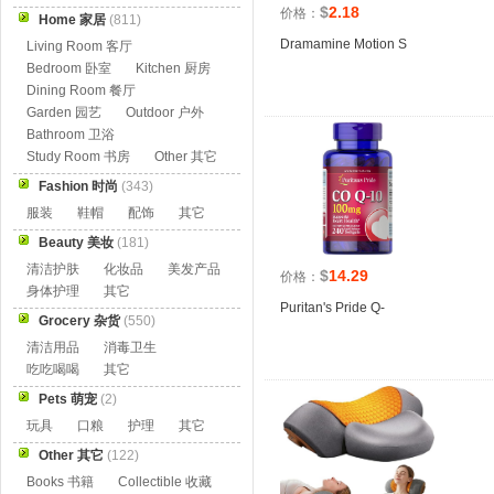
$
2.18
价格：
Home 家居
(811)
Dramamine Motion S
Living Room 客厅
Bedroom 卧室
Kitchen 厨房
Dining Room 餐厅
Garden 园艺
Outdoor 户外
Bathroom 卫浴
Study Room 书房
Other 其它
Fashion 时尚
(343)
服装
鞋帽
配饰
其它
Beauty 美妆
(181)
清洁护肤
化妆品
美发产品
$
14.29
价格：
身体护理
其它
Puritan's Pride Q-
Grocery 杂货
(550)
清洁用品
消毒卫生
吃吃喝喝
其它
Pets 萌宠
(2)
玩具
口粮
护理
其它
Other 其它
(122)
Books 书籍
Collectible 收藏