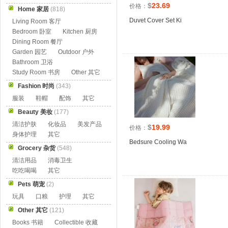
$
23.69
价格：
Home 家居
(818)
Duvet Cover Set Ki
Living Room 客厅
Bedroom 卧室
Kitchen 厨房
Dining Room 餐厅
Garden 园艺
Outdoor 户外
Bathroom 卫浴
Study Room 书房
Other 其它
Fashion 时尚
(343)
服装
鞋帽
配饰
其它
Beauty 美妆
(177)
清洁护肤
化妆品
美发产品
$
19.99
价格：
身体护理
其它
Bedsure Cooling Wa
Grocery 杂货
(548)
清洁用品
消毒卫生
吃吃喝喝
其它
Pets 萌宠
(2)
玩具
口粮
护理
其它
Other 其它
(121)
Books 书籍
Collectible 收藏