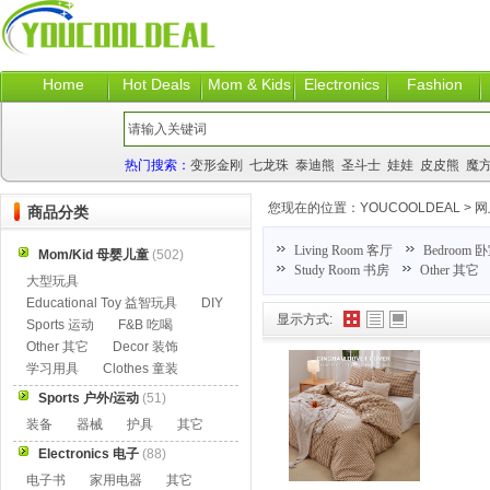
Home
Hot Deals
Mom & Kids
Electronics
Fashion
热门搜索：
变形金刚
七龙珠
泰迪熊
圣斗士
娃娃
皮皮熊
魔
您现在的位置：
YOUCOOLDEAL
>
网
商品分类
Living Room 客厅
Bedroom 
Mom/Kid 母婴儿童
(502)
Study Room 书房
Other 其它
大型玩具
Educational Toy 益智玩具
DIY
显示方式:
Sports 运动
F&B 吃喝
Other 其它
Decor 装饰
学习用具
Clothes 童装
Sports 户外/运动
(51)
装备
器械
护具
其它
Electronics 电子
(88)
电子书
家用电器
其它