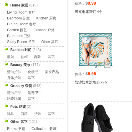
$
9.99
价格：
Home 家居
(818)
可充电露营灯 4个
Living Room 客厅
Bedroom 卧室
Kitchen 厨房
Dining Room 餐厅
Garden 园艺
Outdoor 户外
Bathroom 卫浴
Study Room 书房
Other 其它
Fashion 时尚
(343)
服装
鞋帽
配饰
其它
Beauty 美妆
(177)
清洁护肤
化妆品
美发产品
$
9.95
价格：
身体护理
其它
防沙防水沙滩垫 79&
Grocery 杂货
(548)
清洁用品
消毒卫生
吃吃喝喝
其它
Pets 萌宠
(2)
玩具
口粮
护理
其它
Other 其它
(121)
Books 书籍
Collectible 收藏