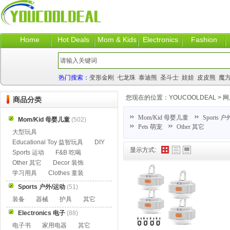
Home
Hot Deals
Mom & Kids
Electronics
Fashion
热门搜索：
变形金刚
七龙珠
泰迪熊
圣斗士
娃娃
皮皮熊
魔
您现在的位置：
YOUCOOLDEAL
>
网
商品分类
Mom/Kid 母婴儿童
Sports 
Mom/Kid 母婴儿童
(502)
Pets 萌宠
Other 其它
大型玩具
Educational Toy 益智玩具
DIY
显示方式:
Sports 运动
F&B 吃喝
Other 其它
Decor 装饰
学习用具
Clothes 童装
Sports 户外/运动
(51)
装备
器械
护具
其它
Electronics 电子
(88)
电子书
家用电器
其它