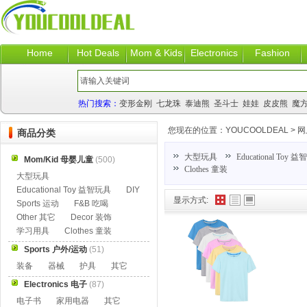
Home
Hot Deals
Mom & Kids
Electronics
Fashion
热门搜索：
变形金刚
七龙珠
泰迪熊
圣斗士
娃娃
皮皮熊
魔
您现在的位置：
YOUCOOLDEAL
>
网
商品分类
大型玩具
Educational Toy 
Mom/Kid 母婴儿童
(500)
Clothes 童装
大型玩具
Educational Toy 益智玩具
DIY
显示方式:
Sports 运动
F&B 吃喝
Other 其它
Decor 装饰
学习用具
Clothes 童装
Sports 户外/运动
(51)
装备
器械
护具
其它
Electronics 电子
(87)
电子书
家用电器
其它