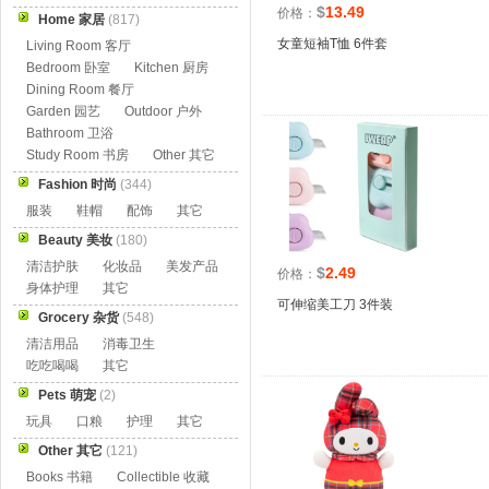
$
13.49
价格：
Home 家居
(817)
女童短袖T恤 6件套
Living Room 客厅
Bedroom 卧室
Kitchen 厨房
Dining Room 餐厅
Garden 园艺
Outdoor 户外
Bathroom 卫浴
Study Room 书房
Other 其它
Fashion 时尚
(344)
服装
鞋帽
配饰
其它
Beauty 美妆
(180)
清洁护肤
化妆品
美发产品
$
2.49
价格：
身体护理
其它
可伸缩美工刀 3件装
Grocery 杂货
(548)
清洁用品
消毒卫生
吃吃喝喝
其它
Pets 萌宠
(2)
玩具
口粮
护理
其它
Other 其它
(121)
Books 书籍
Collectible 收藏