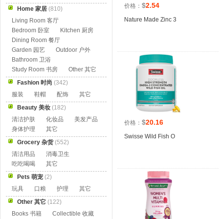
$
2.54
价格：
Home 家居
(810)
Nature Made Zinc 3
Living Room 客厅
Bedroom 卧室
Kitchen 厨房
Dining Room 餐厅
Garden 园艺
Outdoor 户外
Bathroom 卫浴
Study Room 书房
Other 其它
Fashion 时尚
(342)
服装
鞋帽
配饰
其它
Beauty 美妆
(182)
清洁护肤
化妆品
美发产品
$
20.16
价格：
身体护理
其它
Swisse Wild Fish O
Grocery 杂货
(552)
清洁用品
消毒卫生
吃吃喝喝
其它
Pets 萌宠
(2)
玩具
口粮
护理
其它
Other 其它
(122)
Books 书籍
Collectible 收藏