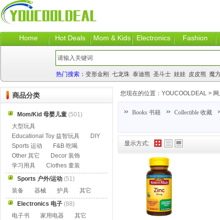
Home
Hot Deals
Mom & Kids
Electronics
Fashion
热门搜索：
变形金刚
七龙珠
泰迪熊
圣斗士
娃娃
皮皮熊
魔
您现在的位置：
YOUCOOLDEAL
>
网
商品分类
Books 书籍
Collectible 收藏
Mom/Kid 母婴儿童
(501)
大型玩具
Educational Toy 益智玩具
DIY
显示方式:
Sports 运动
F&B 吃喝
Other 其它
Decor 装饰
学习用具
Clothes 童装
Sports 户外/运动
(51)
装备
器械
护具
其它
Electronics 电子
(88)
电子书
家用电器
其它