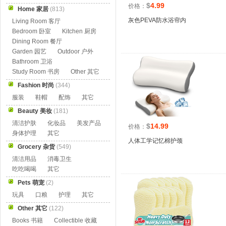
$
4.99
价格：
Home 家居
(813)
灰色PEVA防水浴帘内
Living Room 客厅
Bedroom 卧室
Kitchen 厨房
Dining Room 餐厅
Garden 园艺
Outdoor 户外
Bathroom 卫浴
Study Room 书房
Other 其它
Fashion 时尚
(344)
服装
鞋帽
配饰
其它
Beauty 美妆
(181)
清洁护肤
化妆品
美发产品
$
14.99
价格：
身体护理
其它
人体工学记忆棉护颈
Grocery 杂货
(549)
清洁用品
消毒卫生
吃吃喝喝
其它
Pets 萌宠
(2)
玩具
口粮
护理
其它
Other 其它
(122)
Books 书籍
Collectible 收藏