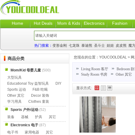
Home
Hot Deals
Mom & Kids
Electronics
Fashion
热门搜索：
变形金刚
七龙珠
泰迪熊
圣斗士
娃娃
皮皮熊
魔
您现在的位置：
YOUCOOLDEAL
>
网
商品分类
Living Room 客厅
Bedroom 
Mom/Kid 母婴儿童
(500)
Study Room 书房
Other 其它
大型玩具
Educational Toy 益智玩具
DIY
显示方式:
Sports 运动
F&B 吃喝
Other 其它
Decor 装饰
学习用具
Clothes 童装
Sports 户外/运动
(52)
装备
器械
护具
其它
Electronics 电子
(87)
电子书
家用电器
其它