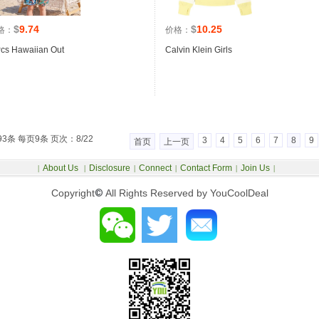
$
9.74
$
10.25
格：
价格：
Pcs Hawaiian Out
Calvin Klein Girls
93条 每页9条 页次：8/22
3
4
5
6
7
8
9
首页
上一页
About Us
Disclosure
Connect
Contact Form
Join Us
|
|
|
|
|
|
Copyright
©
All Rights Reserved by YouCoolDeal