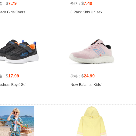
$
7.79
$
7.49
格：
价格：
ack Girls Overs
3 Pack Kids Unisex
$
17.99
$
24.99
格：
价格：
echers Boys' Sel
New Balance Kids'