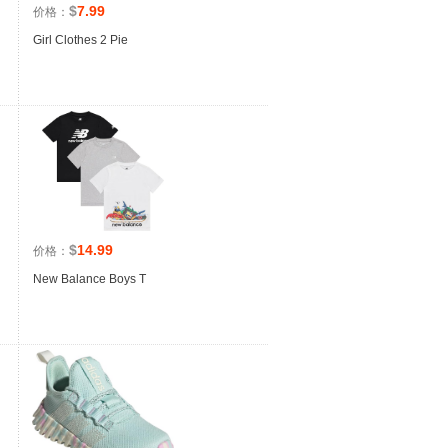
$
7.99
价格：
Girl Clothes 2 Pie
$
14.99
价格：
New Balance Boys T