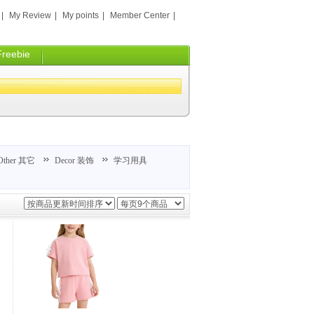
|
My Review
|
My points
|
Member Center
|
Freebie
Other 其它
Decor 装饰
学习用具