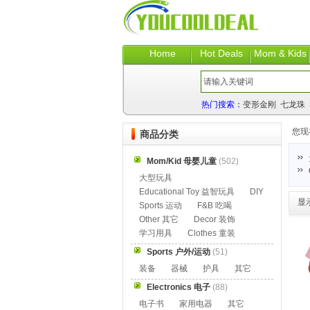
Home
Hot Deals
Mom & Kids
热门搜索：
变形金刚
七龙珠
您现
商品分类
Mom/Kid 母婴儿童
(502)
大型玩具
Educational Toy 益智玩具
DIY
显
Sports 运动
F&B 吃喝
Other 其它
Decor 装饰
学习用具
Clothes 童装
Sports 户外/运动
(51)
装备
器械
护具
其它
Electronics 电子
(88)
电子书
家用电器
其它