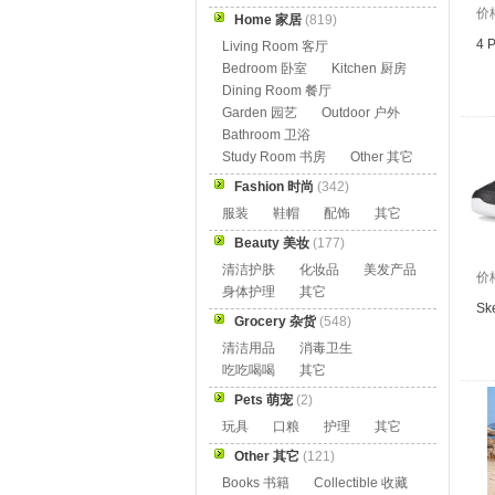
价
Home 家居
(819)
4 P
Living Room 客厅
Bedroom 卧室
Kitchen 厨房
Dining Room 餐厅
Garden 园艺
Outdoor 户外
Bathroom 卫浴
Study Room 书房
Other 其它
Fashion 时尚
(342)
服装
鞋帽
配饰
其它
Beauty 美妆
(177)
清洁护肤
化妆品
美发产品
价
身体护理
其它
Sk
Grocery 杂货
(548)
清洁用品
消毒卫生
吃吃喝喝
其它
Pets 萌宠
(2)
玩具
口粮
护理
其它
Other 其它
(121)
Books 书籍
Collectible 收藏