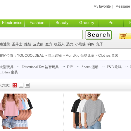
My favorite
|
Message
Electronics
Fashion
Beauty
Grocery
Pet
泰迪熊
圣斗士
娃娃
皮皮熊
魔方
机器人
恐龙
小蝴蝶
狗狗
兔子
在的位置：
YOUCOOLDEAL
>
网上购物
>
Mom/Kid 母婴儿童
>
Clothes 童装
大型玩具
Educational Toy 益智玩具
DIY
Sports 运动
F&B 吃喝
Clothes 童装
示方式: