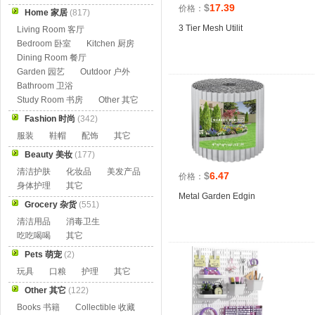
$
17.39
价格：
Home 家居
(817)
3 Tier Mesh Utilit
Living Room 客厅
Bedroom 卧室
Kitchen 厨房
Dining Room 餐厅
Garden 园艺
Outdoor 户外
Bathroom 卫浴
Study Room 书房
Other 其它
Fashion 时尚
(342)
服装
鞋帽
配饰
其它
Beauty 美妆
(177)
清洁护肤
化妆品
美发产品
$
6.47
价格：
身体护理
其它
Metal Garden Edgin
Grocery 杂货
(551)
清洁用品
消毒卫生
吃吃喝喝
其它
Pets 萌宠
(2)
玩具
口粮
护理
其它
Other 其它
(122)
Books 书籍
Collectible 收藏