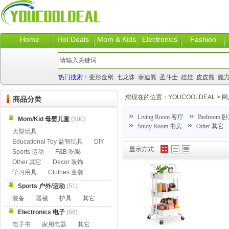
Home
Hot Deals
Mom & Kids
Electronics
Fashion
热门搜索：
变形金刚
七龙珠
泰迪熊
圣斗士
娃娃
皮皮熊
魔
您现在的位置：
YOUCOOLDEAL
>
网
商品分类
Living Room 客厅
Bedroom 
Mom/Kid 母婴儿童
(500)
Study Room 书房
Other 其它
大型玩具
Educational Toy 益智玩具
DIY
显示方式:
Sports 运动
F&B 吃喝
Other 其它
Decor 装饰
学习用具
Clothes 童装
Sports 户外/运动
(51)
装备
器械
护具
其它
Electronics 电子
(88)
电子书
家用电器
其它