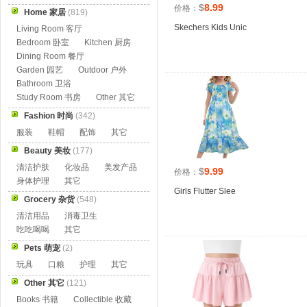
$
8.99
价格：
Home 家居
(819)
Skechers Kids Unic
Living Room 客厅
Bedroom 卧室
Kitchen 厨房
Dining Room 餐厅
Garden 园艺
Outdoor 户外
Bathroom 卫浴
Study Room 书房
Other 其它
Fashion 时尚
(342)
服装
鞋帽
配饰
其它
Beauty 美妆
(177)
清洁护肤
化妆品
美发产品
$
9.99
价格：
身体护理
其它
Girls Flutter Slee
Grocery 杂货
(548)
清洁用品
消毒卫生
吃吃喝喝
其它
Pets 萌宠
(2)
玩具
口粮
护理
其它
Other 其它
(121)
Books 书籍
Collectible 收藏