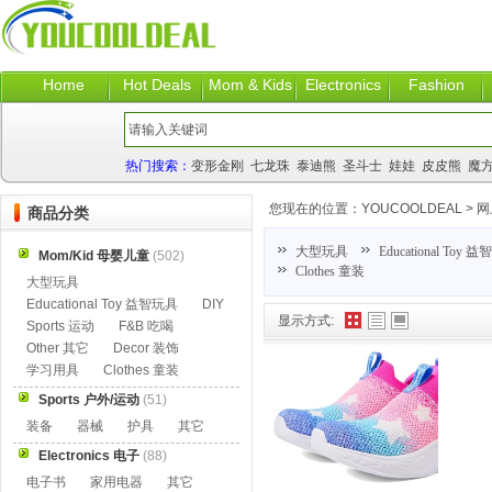
Home
Hot Deals
Mom & Kids
Electronics
Fashion
热门搜索：
变形金刚
七龙珠
泰迪熊
圣斗士
娃娃
皮皮熊
魔
您现在的位置：
YOUCOOLDEAL
>
网
商品分类
大型玩具
Educational Toy 
Mom/Kid 母婴儿童
(502)
Clothes 童装
大型玩具
Educational Toy 益智玩具
DIY
显示方式:
Sports 运动
F&B 吃喝
Other 其它
Decor 装饰
学习用具
Clothes 童装
Sports 户外/运动
(51)
装备
器械
护具
其它
Electronics 电子
(88)
电子书
家用电器
其它