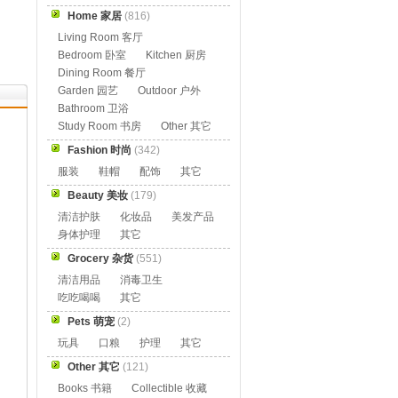
Home 家居
(816)
Living Room 客厅
Bedroom 卧室
Kitchen 厨房
Dining Room 餐厅
Garden 园艺
Outdoor 户外
Bathroom 卫浴
Study Room 书房
Other 其它
Fashion 时尚
(342)
服装
鞋帽
配饰
其它
Beauty 美妆
(179)
清洁护肤
化妆品
美发产品
身体护理
其它
Grocery 杂货
(551)
清洁用品
消毒卫生
吃吃喝喝
其它
Pets 萌宠
(2)
玩具
口粮
护理
其它
Other 其它
(121)
Books 书籍
Collectible 收藏