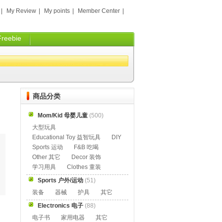
|
My Review
|
My points
|
Member Center
|
Freebie
商品分类
Mom/Kid 母婴儿童
(500)
大型玩具
Educational Toy 益智玩具
DIY
Sports 运动
F&B 吃喝
Other 其它
Decor 装饰
学习用具
Clothes 童装
Sports 户外/运动
(51)
装备
器械
护具
其它
Electronics 电子
(88)
电子书
家用电器
其它