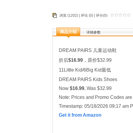
浏览 (1202) |
评论
(0) | 评分(0)
商品介绍
详细参数
DREAM PAIRS 儿童运动鞋
折后
$16.99
，原价$32.99
11Little Kid/6Big Kid最低
DREAM PAIRS Kids Shoes
Now
$16.99
, Was $32.99
Note: Prices and Promo Codes are t
Timestamp: 05/18/2026 09:17 am P
Get it from Amazon