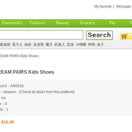
My favorite
|
Message
Electronics
Fashion
Beauty
Grocery
Pet
泰迪熊
圣斗士
娃娃
皮皮熊
魔方
机器人
恐龙
小蝴蝶
狗狗
兔子
EAM PAIRS Kids Shoes
EAM PAIRS Kids Shoes
uct #：AR0518
m：Amazon
[
Check all deals from this platform]
：ea
ts：0
ht：1
$16.99
：