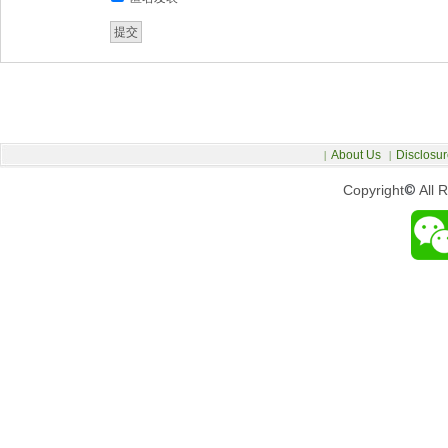
About Us
Disclosur
|
|
Copyright
©
All 