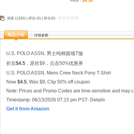
$4.50
Price：
浏览 (1283) |
评论
(0) | 评分(0)
商品介绍
详细参数
U.S. POLO ASSN. 男士纯棉圆领T恤
折后
$4.5
，原价$9，点击50%优惠券
U.S. POLO ASSN. Mens Crew Neck Pony T-Shirt
Now
$4.5
, Was $9, Clip 50% off coupon
Note: Prices and Promo Codes are time-sensitive and may ch
Timestamp: 06/13/2026 07:15 pm PST- Details
Get it from Amazon