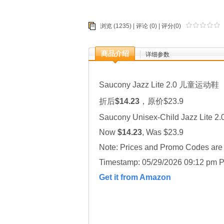
浏览 (1235) |
评论
(0) | 评分(0)
商品介绍
详细参数
Saucony Jazz Lite 2.0 儿童运动鞋
折后
$14.23
，原价$23.9
Saucony Unisex-Child Jazz Lite 2.
Now
$14.23
, Was $23.9
Note: Prices and Promo Codes are t
Timestamp: 05/29/2026 09:12 pm P
Get it from Amazon