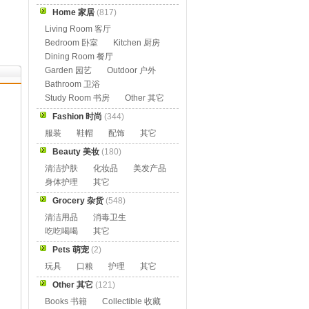
Home 家居
(817)
Living Room 客厅
Bedroom 卧室
Kitchen 厨房
Dining Room 餐厅
Garden 园艺
Outdoor 户外
Bathroom 卫浴
Study Room 书房
Other 其它
Fashion 时尚
(344)
服装
鞋帽
配饰
其它
Beauty 美妆
(180)
清洁护肤
化妆品
美发产品
身体护理
其它
Grocery 杂货
(548)
清洁用品
消毒卫生
吃吃喝喝
其它
Pets 萌宠
(2)
玩具
口粮
护理
其它
Other 其它
(121)
Books 书籍
Collectible 收藏