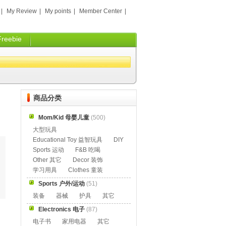
|
My Review
|
My points
|
Member Center
|
Freebie
商品分类
Mom/Kid 母婴儿童
(500)
大型玩具
Educational Toy 益智玩具
DIY
Sports 运动
F&B 吃喝
Other 其它
Decor 装饰
学习用具
Clothes 童装
Sports 户外/运动
(51)
装备
器械
护具
其它
Electronics 电子
(87)
电子书
家用电器
其它