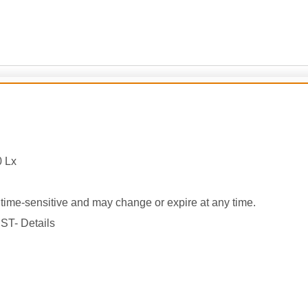
0 Lx
ime-sensitive and may change or expire at any time.
ST- Details