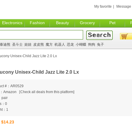
My favorite
|
Message
Electronics
Fashion
Beauty
Grocery
Pet
泰迪熊
圣斗士
娃娃
皮皮熊
魔方
机器人
恐龙
小蝴蝶
狗狗
兔子
cony Unisex-Child Jazz Lite 2.0 Lx
ucony Unisex-Child Jazz Lite 2.0 Lx
uct #：AR0529
m：Amazon
[
Check all deals from this platform]
：pair
ts：0
ht：1
$14.23
：