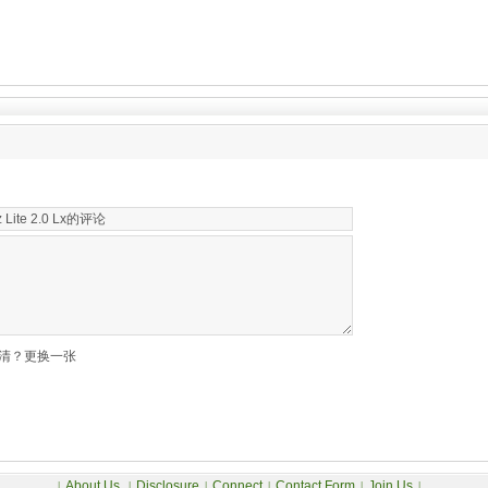
清？更换一张
About Us
Disclosure
Connect
Contact Form
Join Us
|
|
|
|
|
|