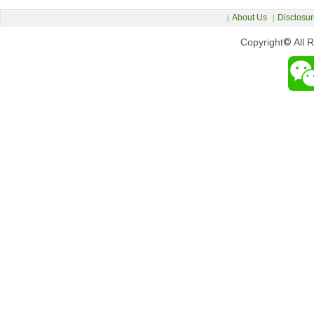
About Us
Disclosur
|
|
Copyright
©
All 