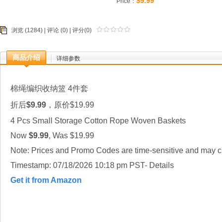
$9.99
Price：
浏览 (1284) |
评论
(0) | 评分(0)
商品介绍
详细参数
棉绳编织收纳篮 4件套
折后
$9.99
，原价$19.99
4 Pcs Small Storage Cotton Rope Woven Baskets
Now
$9.99
, Was $19.99
Note: Prices and Promo Codes are time-sensitive and may ch
Timestamp: 07/18/2026 10:18 pm PST- Details
Get it from Amazon