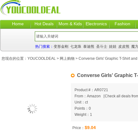
Home
Hot Deals
Mom & Kids
Electronics
Fashion
热门搜索：
变形金刚
七龙珠
泰迪熊
圣斗士
娃娃
皮皮熊
魔
您现在的位置：
YOUCOOLDEAL
>
网上购物
> Converse Girls' Graphic T-Shirt and
Converse Girls' Graphic T
Product #：AR0721
From：Amazon
[
Check all deals from
Unit：ct
Points：0
Weight：1
$9.04
Price：