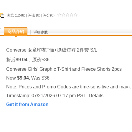
浏览 (1248) |
评论
(0) | 评分(0)
商品介绍
详细参数
Converse 女童印花T恤+抓绒短裤 2件套 S/L
折后
$9.04
，原价$36
Converse Girls' Graphic T-Shirt and Fleece Shorts 2pcs
Now
$9.04
, Was $36
Note: Prices and Promo Codes are time-sensitive and may ch
Timestamp: 07/21/2026 07:17 pm PST- Details
Get it from Amazon