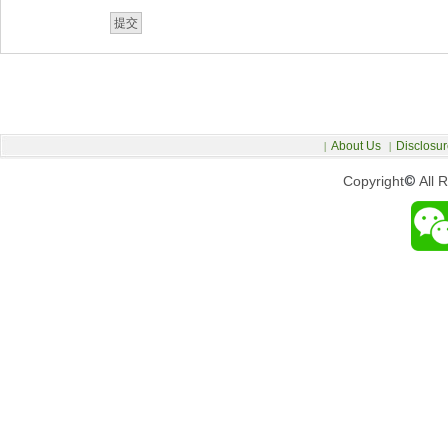
About Us
Disclosur
|
|
Copyright
©
All 