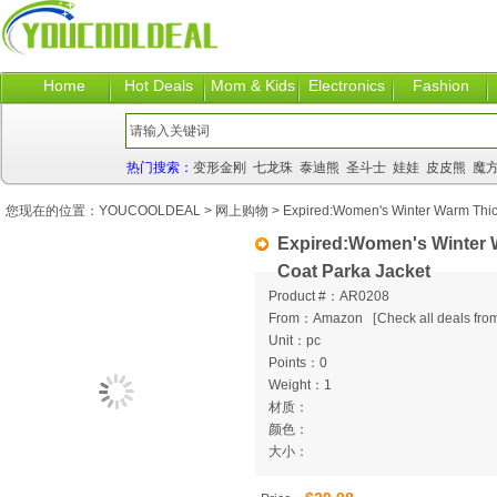
Home
Hot Deals
Mom & Kids
Electronics
Fashion
热门搜索：
变形金刚
七龙珠
泰迪熊
圣斗士
娃娃
皮皮熊
魔
您现在的位置：
YOUCOOLDEAL
>
网上购物
> Expired:Women's Winter Warm Thic
Expired:Women's Winter 
Coat Parka Jacket
Product #：AR0208
From：Amazon
[
Check all deals from
Unit：pc
Points：0
Weight：1
材质：
颜色：
大小：