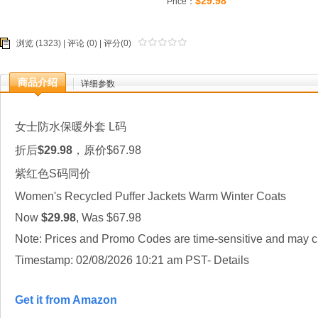
$29.98
Price：
浏览 (1323) |
评论
(0) | 评分(0)
商品介绍
详细参数
女士防水保暖外套 L码
折后
$29.98
，原价$67.98
紫红色S码同价
Women's Recycled Puffer Jackets Warm Winter Coats
Now
$29.98
, Was $67.98
Note: Prices and Promo Codes are time-sensitive and may ch
Timestamp: 02/08/2026 10:21 am PST- Details
Get it from Amazon