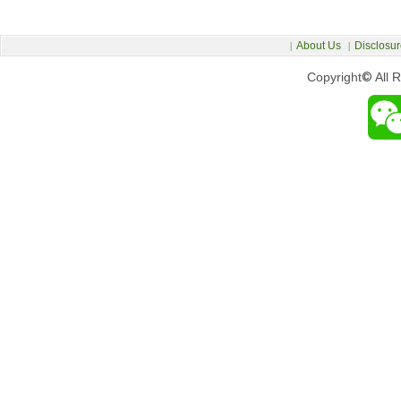
About Us
Disclosur
|
|
Copyright
©
All 