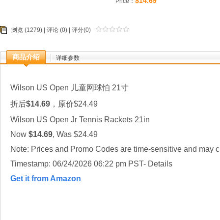
$14.69
Price：
浏览 (1279) |
评论
(0) | 评分(0)
商品介绍
详细参数
Wilson US Open 儿童网球怕 21寸
折后
$14.69
，原价$24.49
Wilson US Open Jr Tennis Rackets 21in
Now
$14.69
, Was $24.49
Note: Prices and Promo Codes are time-sensitive and may ch
Timestamp: 06/24/2026 06:22 pm PST- Details
Get it from Amazon