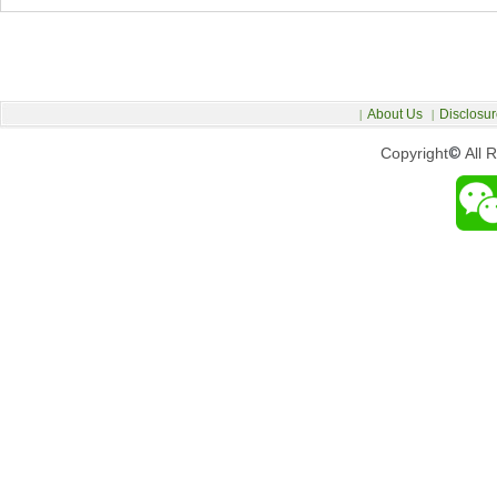
About Us
Disclosur
|
|
Copyright
©
All 