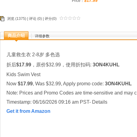
$17.99
Price：
浏览 (1375) |
评论
(0) | 评分(0)
商品介绍
详细参数
儿童救生衣 2-8岁 多色选
折后
$17.99
，原价$32.99，使用折扣码:
3ON4KUHL
Kids Swim Vest
Now
$17.99
, Was $32.99, Apply promo code:
3ON4KUHL
Note: Prices and Promo Codes are time-sensitive and may ch
Timestamp: 06/16/2026 09:16 am PST- Details
Get it from Amazon