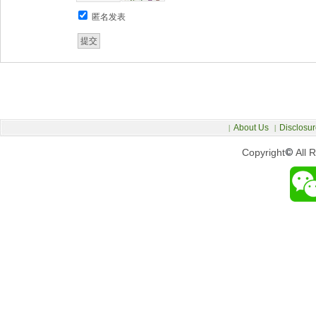
匿名发表
About Us
Disclosur
|
|
Copyright
©
All 