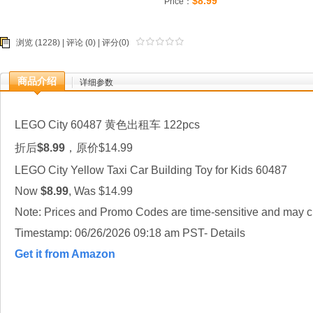
$8.99
Price：
浏览 (1228) |
评论
(0) | 评分(0)
商品介绍
详细参数
LEGO City 60487 黄色出租车 122pcs
折后
$8.99
，原价$14.99
LEGO City Yellow Taxi Car Building Toy for Kids 60487
Now
$8.99
, Was $14.99
Note: Prices and Promo Codes are time-sensitive and may ch
Timestamp: 06/26/2026 09:18 am PST- Details
Get it from Amazon