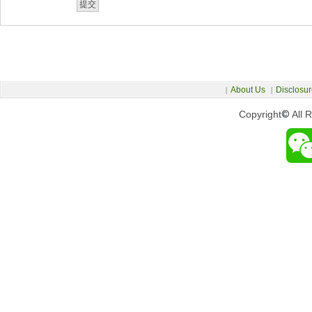
About Us
Disclosur
|
|
Copyright
©
All 