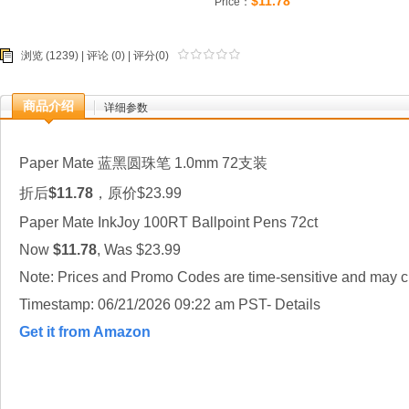
$11.78
Price：
浏览 (1239) |
评论
(0) | 评分(0)
商品介绍
详细参数
Paper Mate 蓝黑圆珠笔 1.0mm 72支装
折后
$11.78
，原价$23.99
Paper Mate InkJoy 100RT Ballpoint Pens 72ct
Now
$11.78
, Was $23.99
Note: Prices and Promo Codes are time-sensitive and may ch
Timestamp: 06/21/2026 09:22 am PST- Details
Get it from Amazon