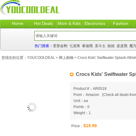
Home
Hot Deals
Mom & Kids
Electronics
Fashion
热门搜索：
变形金刚
七龙珠
泰迪熊
圣斗士
娃娃
皮皮熊
魔
您现在的位置：
YOUCOOLDEAL
>
网上购物
> Crocs Kids' Swiftwater Splash Athle
Crocs Kids' Swiftwater Sp
Product #：AR0518
From：Amazon
[
Check all deals from
Unit：ea
Points：0
Weight：1
$19.99
Price：