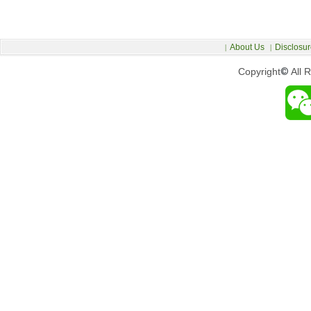
About Us
Disclosur
|
|
Copyright
©
All 