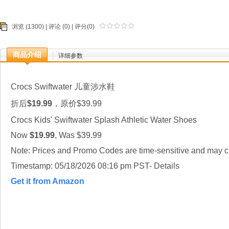
浏览 (1300) |
评论
(0) | 评分(0)
商品介绍
详细参数
Crocs Swiftwater 儿童涉水鞋
折后
$19.99
，原价$39.99
Crocs Kids' Swiftwater Splash Athletic Water Shoes
Now
$19.99
, Was $39.99
Note: Prices and Promo Codes are time-sensitive and may ch
Timestamp: 05/18/2026 08:16 pm PST- Details
Get it from Amazon