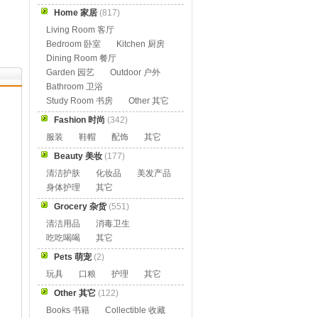
Home 家居
(817)
Living Room 客厅
Bedroom 卧室
Kitchen 厨房
Dining Room 餐厅
Garden 园艺
Outdoor 户外
Bathroom 卫浴
Study Room 书房
Other 其它
Fashion 时尚
(342)
服装
鞋帽
配饰
其它
Beauty 美妆
(177)
清洁护肤
化妆品
美发产品
身体护理
其它
Grocery 杂货
(551)
清洁用品
消毒卫生
吃吃喝喝
其它
Pets 萌宠
(2)
玩具
口粮
护理
其它
Other 其它
(122)
Books 书籍
Collectible 收藏