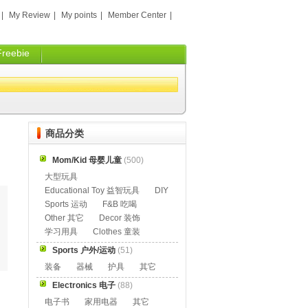
|
My Review
|
My points
|
Member Center
|
Freebie
商品分类
Mom/Kid 母婴儿童
(500)
大型玩具
Educational Toy 益智玩具
DIY
Sports 运动
F&B 吃喝
Other 其它
Decor 装饰
学习用具
Clothes 童装
Sports 户外/运动
(51)
装备
器械
护具
其它
Electronics 电子
(88)
电子书
家用电器
其它