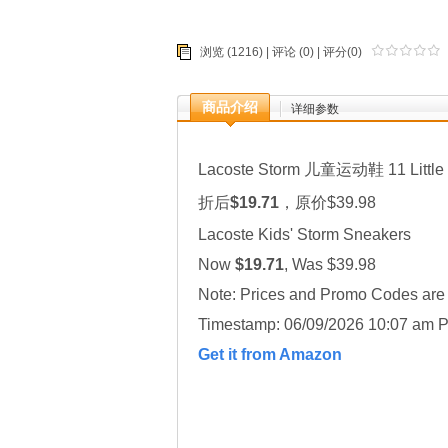
浏览 (1216) |
评论
(0) | 评分(0)
商品介绍
详细参数
Lacoste Storm 儿童运动鞋 11 Little 
折后
$19.71
，原价$39.98
Lacoste Kids' Storm Sneakers
Now
$19.71
, Was $39.98
Note: Prices and Promo Codes are t
Timestamp: 06/09/2026 10:07 am P
Get it from Amazon