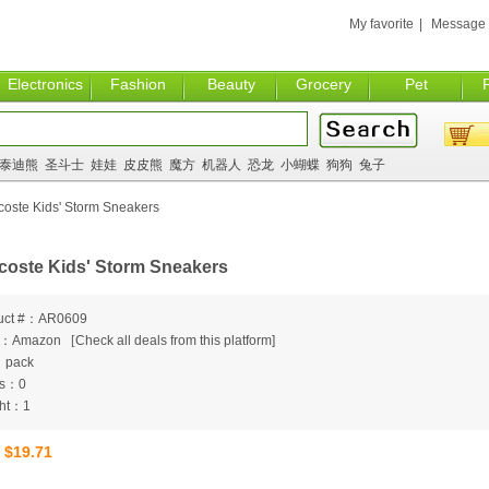
My favorite
|
Message
Electronics
Fashion
Beauty
Grocery
Pet
泰迪熊
圣斗士
娃娃
皮皮熊
魔方
机器人
恐龙
小蝴蝶
狗狗
兔子
coste Kids' Storm Sneakers
coste Kids' Storm Sneakers
uct #：AR0609
m：Amazon
[
Check all deals from this platform]
：pack
ts：0
ht：1
$19.71
：