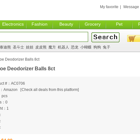
My favorite
|
Message
Electronics
Fashion
Beauty
Grocery
Pet
泰迪熊
圣斗士
娃娃
皮皮熊
魔方
机器人
恐龙
小蝴蝶
狗狗
兔子
e Deodorizer Balls 8ct
oe Deodorizer Balls 8ct
uct #：AC0706
m：Amazon
[
Check all deals from this platform]
：pcs
ts：0
ht：1
：
：
：