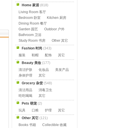
Home 家居
(818)
Living Room 客厅
Bedroom 卧室
Kitchen 厨房
Dining Room 餐厅
Garden 园艺
Outdoor 户外
Bathroom 卫浴
Study Room 书房
Other 其它
Fashion 时尚
(343)
服装
鞋帽
配饰
其它
Beauty 美妆
(177)
清洁护肤
化妆品
美发产品
身体护理
其它
Grocery 杂货
(548)
清洁用品
消毒卫生
吃吃喝喝
其它
Pets 萌宠
(2)
玩具
口粮
护理
其它
Other 其它
(121)
Books 书籍
Collectible 收藏