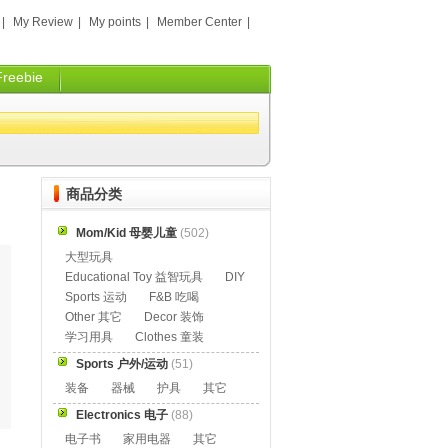
|
My Review
|
My points
|
Member Center
|
Freebie
商品分类
Mom/Kid 母婴儿童
(502)
大型玩具
Educational Toy 益智玩具
DIY
Sports 运动
F&B 吃喝
Other 其它
Decor 装饰
学习用具
Clothes 童装
Sports 户外/运动
(51)
装备
器械
护具
其它
Electronics 电子
(88)
电子书
家用电器
其它