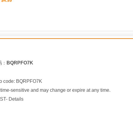
$4.99
：
码：
BQRPFO7K
mo code:
BQRPFO7K
ime-sensitive and may change or expire at any time.
ST- Details