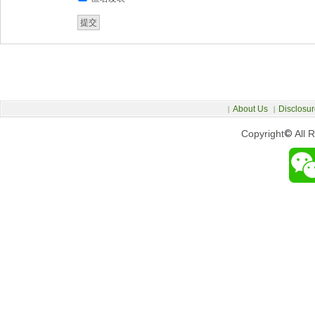
About Us
Disclosur
|
|
Copyright
©
All 