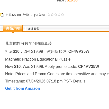
$10.00
Price：
浏览 (2710) |
评论
(0) | 评分(0)
商品介绍
详细参数
儿童磁性分数学习辅助套装
折后
$10
，原价$19.99，使用折扣码:
CF4VV35W
Magnetic Fraction Educational Puzzle
Now
$10
, Was $19.99, Apply promo code:
CF4VV35W
Note: Prices and Promo Codes are time-sensitive and may ch
Timestamp: 07/04/2026 07:18 pm PST- Details
Get it from Amazon