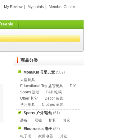
|
My Review
|
My points
|
Member Center
|
Freebie
商品分类
Mom/Kid 母婴儿童
(502)
大型玩具
Educational Toy 益智玩具
DIY
Sports 运动
F&B 吃喝
Other 其它
Decor 装饰
学习用具
Clothes 童装
Sports 户外/运动
(51)
装备
器械
护具
其它
Electronics 电子
(88)
电子书
家用电器
其它