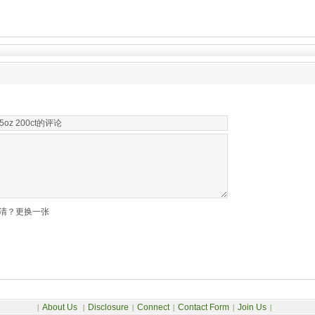
清？更换一张
About Us
Disclosure
Connect
Contact Form
Join Us
|
|
|
|
|
|