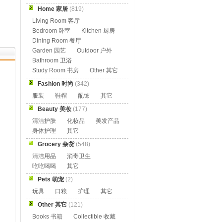
Home 家居
(819)
Living Room 客厅
Bedroom 卧室
Kitchen 厨房
Dining Room 餐厅
Garden 园艺
Outdoor 户外
Bathroom 卫浴
Study Room 书房
Other 其它
Fashion 时尚
(342)
服装
鞋帽
配饰
其它
Beauty 美妆
(177)
清洁护肤
化妆品
美发产品
身体护理
其它
Grocery 杂货
(548)
清洁用品
消毒卫生
吃吃喝喝
其它
Pets 萌宠
(2)
玩具
口粮
护理
其它
Other 其它
(121)
Books 书籍
Collectible 收藏