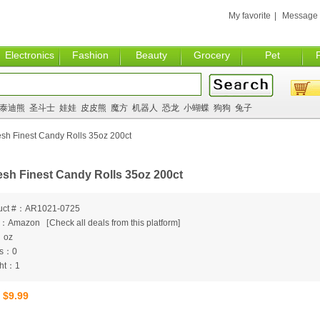
My favorite
|
Message
Electronics
Fashion
Beauty
Grocery
Pet
泰迪熊
圣斗士
娃娃
皮皮熊
魔方
机器人
恐龙
小蝴蝶
狗狗
兔子
sh Finest Candy Rolls 35oz 200ct
esh Finest Candy Rolls 35oz 200ct
uct #：AR1021-0725
m：Amazon
[
Check all deals from this platform]
：oz
ts：0
ht：1
$9.99
：