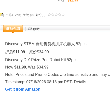
$11.99
Price：
浏览 (1265) |
评论
(0) | 评分(0)
商品介绍
详细参数
Discovery STEM 自动售货机拼搭机器人 52pcs
折后
$11.99
，原价$34.99
Discovery DIY Prize-Pod Robot Kit 52pcs
Now
$11.99
, Was $34.99
Note: Prices and Promo Codes are time-sensitive and may ch
Timestamp: 07/16/2026 08:18 pm PST- Details
Get it from Amazon