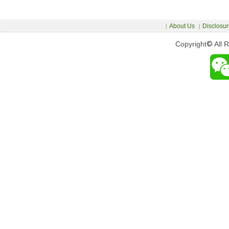
About Us
Disclosur
|
|
Copyright
©
All 