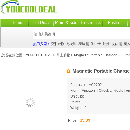
Home
Hot Deals
Mom & Kids
Electronics
Fashion
热门搜索：
变形金刚
七龙珠
泰迪熊
圣斗士
娃娃
皮皮熊
魔
您现在的位置：
YOUCOOLDEAL
>
网上购物
> Magnetic Portable Charger 5000m
Magnetic Portable Charg
Product #：AC0702
From：Amazon
[
Check all deals from
Unit：pc
Points：0
Weight：1
$9.99
Price：