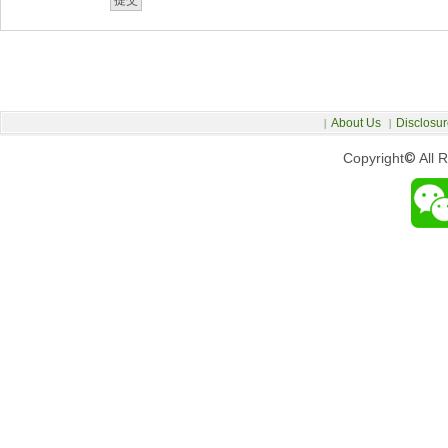
About Us
Disclosur
|
|
Copyright
©
All 