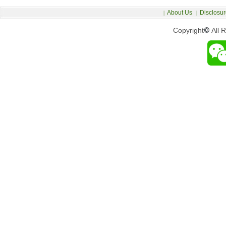
About Us
Disclosur
|
|
Copyright
©
All 