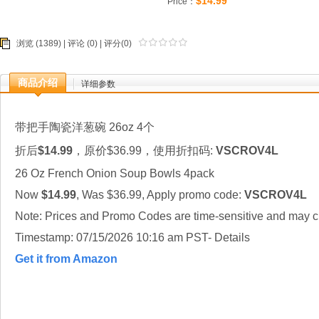
$14.99
Price：
浏览 (1389) |
评论
(0) | 评分(0)
商品介绍
详细参数
带把手陶瓷洋葱碗 26oz 4个
折后
$14.99
，原价$36.99，使用折扣码:
VSCROV4L
26 Oz French Onion Soup Bowls 4pack
Now
$14.99
, Was $36.99, Apply promo code:
VSCROV4L
Note: Prices and Promo Codes are time-sensitive and may ch
Timestamp: 07/15/2026 10:16 am PST- Details
Get it from Amazon