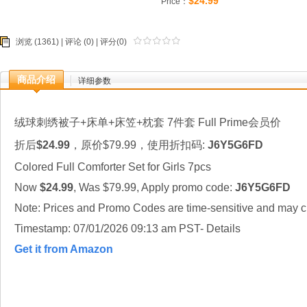
$24.99
Price：
浏览 (1361) |
评论
(0) | 评分(0)
商品介绍
详细参数
绒球刺绣被子+床单+床笠+枕套 7件套 Full Prime会员价
折后
$24.99
，原价$79.99，使用折扣码:
J6Y5G6FD
Colored Full Comforter Set for Girls 7pcs
Now
$24.99
, Was $79.99, Apply promo code:
J6Y5G6FD
Note: Prices and Promo Codes are time-sensitive and may ch
Timestamp: 07/01/2026 09:13 am PST- Details
Get it from Amazon