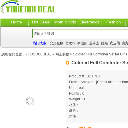
Home
Hot Deals
Mom & Kids
Electronics
Fashion
热门搜索：
变形金刚
七龙珠
泰迪熊
圣斗士
娃娃
皮皮熊
魔
您现在的位置：
YOUCOOLDEAL
>
网上购物
> Colored Full Comforter Set for Girls
Colored Full Comforter Set
Product #：AC0701
From：Amazon
[
Check all deals from
Unit：pair
Points：0
Weight：1
材质：
颜色：
大小：