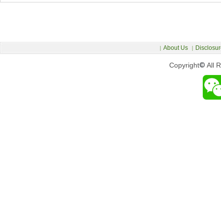
About Us
Disclosur
|
|
Copyright
©
All 