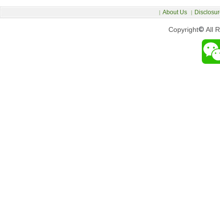
About Us
Disclosur
|
|
Copyright
©
All 