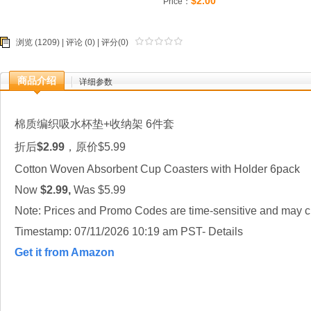
$2.00
Price：
浏览 (1209) |
评论
(0) | 评分(0)
商品介绍
详细参数
棉质编织吸水杯垫+收纳架 6件套
折后
$2.99
，原价$5.99
Cotton Woven Absorbent Cup Coasters with Holder 6pack
Now
$2.99,
Was $5.99
Note: Prices and Promo Codes are time-sensitive and may ch
Timestamp: 07/11/2026 10:19 am PST- Details
Get it from Amazon