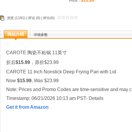
$15.99
Price：
浏览 (1191) |
评论
(0) | 评分(0)
商品介绍
详细参数
CAROTE 陶瓷不粘锅 11英寸
折后
$15.99
，原价$23.99
CAROTE 11 Inch Nonstick Deep Frying Pan with Lid
Now
$15.99
, Was $23.99
Note: Prices and Promo Codes are time-sensitive and may ch
Timestamp: 06/21/2026 10:13 am PST- Details
Get it from Amazon